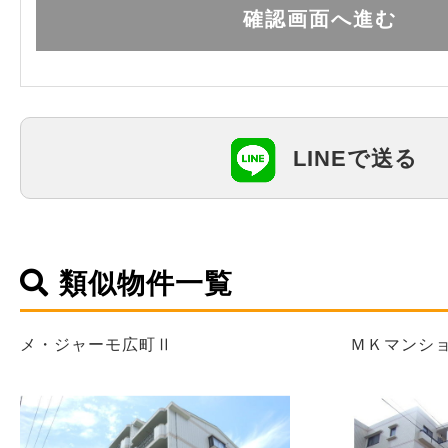
LINEで送る
類似物件一覧
メ・ジャーモ広町Ⅱ
ＭＫマンシ