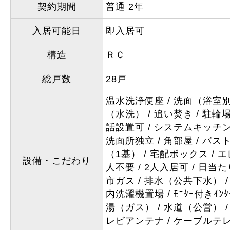
契約期間
普通 2年
入居可能日
即入居可
構造
ＲＣ
総戸数
28戸
温水洗浄便座
洗面（浴室
（水洗）
追い焚き
駐輪
話設置可
システムキッチ
洗面所独立
角部屋
バス
（1基）
宅配ボックス
エ
設備・こだわり
人不要
2人入居可
日当た
市ガス
排水（公共下水）
内洗濯機置場
ﾓﾆﾀｰ付きｲﾝﾀ
湯（ガス）
水道（公営）
レビアンテナ
ケーブルテ